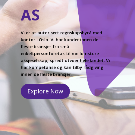
AS
Vi er at autorisert regnskapsbyrå med
kontor i Oslo. Vi har kunder innen de
fleste bransjer fra små
enkeltpersonforetak til mellomstore
aksjeselskap, spredt utvoer hele landet. Vi
har kompetanse og kan tilby rådgiving
innen de fleste bransjer.
Explore Now