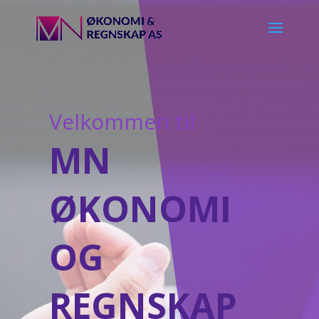
Velkommen til
MN
ØKONOMI
OG
REGNSKAP